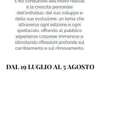
Il filo conduttore dell'intero festival
è la crescita personale
dell'individuo, del suo sviluppo e
della sua evoluzione, un tema che
attraversa ogni edizione e ogni
spettacolo, offrendo al pubblico
esperienze corporee immersive e
stimolando riflessioni profonde sul
cambiamento e sul rinnovamento.
DAL 19 LUGLIO AL 5 AGOSTO
DAL 19 LUGLIO AL 5 AGOSTO