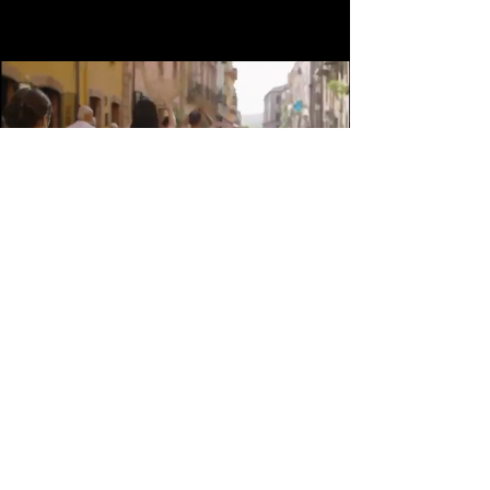
Un invito ad
attraversare
Partecipare a Sol de S’Abba significa
anche scoprire il territorio che lo ospita.
Camminare lungo il Temo.