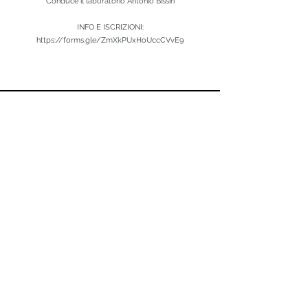
Conduce il laboratorio Antonio Bissiri
INFO E ISCRIZIONI:
https://forms.gle/ZmXkPUxHoUccCVvE9